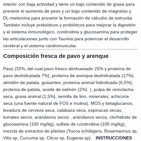
interior con baja actividad y tiene un bajo contenido de grasa para
prevenir el aumento de peso y un bajo contenido de magnesio y
DL-metionina para prevenir la formación de cálculos de estruvita.
También incluye prebióticos y probióticos para mejorar la digestión
y el sistema inmunológico, condroitina y glucosamina para proteger
las articulaciones junto con Taurina para potenciar el desarrollo
cerebral y el sistema cardiomuscular.
Composición fresca de pavo y arenque
Pavo (32%, del cual pavo fresco deshuesado 25% y proteína de
pavo deshidratada 7%), proteína de arenque deshidratada (17%),
almidón de patata, guisantes, proteína animal hidrolizada (6,5%),
proteína de patata, aceite de salmón (2%). ), pulpa de remolacha
seca, grasa animal (1,5%), semilla de lino, minerales, achicoria
seca (una fuente natural de FOS e inulina), MOS y betaglucanos,
levadura de cerveza seca, calabaza seca, espinacas secas,
tomates secos, arándanos secos , arándanos secos, clorhidrato de
glucosamina (100 mg/kg), sulfato de condroitina (100 mg/kg),
mezcla de extractos de plantas (Yucca schidigera, Rosemarinus sp,
Vitis sp, Curcuma sp, Citrus sp, Eugenia sp).
INSTRUCCIONES