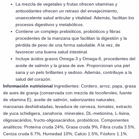
La mezcla de vegetales y frutas ofrecen vitaminas y
antioxidantes ofrecen un retraso del envejecimiento,
unaexcelente salud articular y vitalidad. Además, facilitan los
procesos digestivos y metabólicos.
Contiene un complejo prebióticos, probióticos y fibras
procedentes de la manzana que facilitan la digestión y la
pérdida de peso de una forma saludable. A la vez, de
favorecer una buena salud intestinal.
Incluye ácidos grasos Omega-3 y Omega-6, procedentes del
aceite de salmón y la grasa de ave. Proporcionan una piel
sana y un pelo brillantes y sedoso. Además, contribuye a la
salud del corazón.
Información nutricional
Ingredientes: Cordero, arroz, papa, grasa
de aves de granja (conservada con mezcla de tocoferoles, fuente
de vitamina E), aceite de salmón, saborizantes naturales,
manzanas deshidratadas, levadura de cerveza, tomates, extracto
de yuca schidigera, zanahoria. minerales, DL-metionina, L-lisina,
oligosacáridos, fructo-oligosacáridos, probióticos. Componentes
analíticos: Proteína cruda 24%, Grasa cruda 9%, Fibra cruda 3.5%,
Ceniza cruda 6.7%, Humedad 10%, Calcio 1.5%, Fósforo 1.1%.