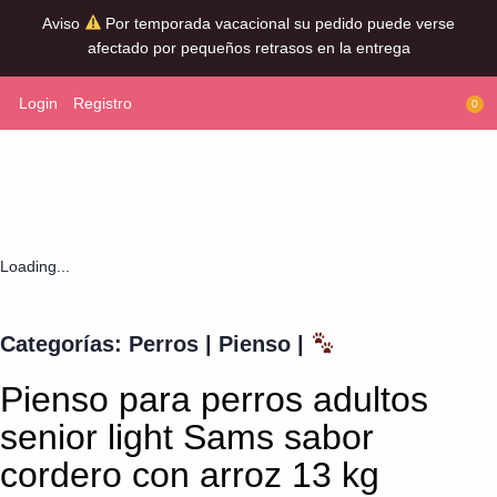
Aviso
Por temporada vacacional su pedido puede verse
afectado por pequeños retrasos en la entrega
Login
Registro
0
Loading...
Categorías:
Perros
|
Pienso
|
Pienso para perros adultos
senior light Sams sabor
cordero con arroz 13 kg