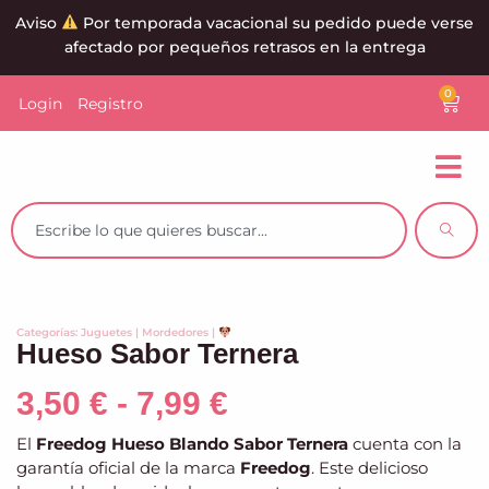
Aviso
Por temporada vacacional su pedido puede verse
afectado por pequeños retrasos en la entrega
0
Login
Registro
Categorías:
Juguetes
|
Mordedores
|
Hueso Sabor Ternera
3,50
€
-
7,99
€
El
Freedog Hueso Blando Sabor Ternera
cuenta con la
garantía oficial de la marca
Freedog
. Este delicioso