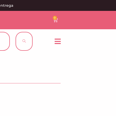
entrega
0