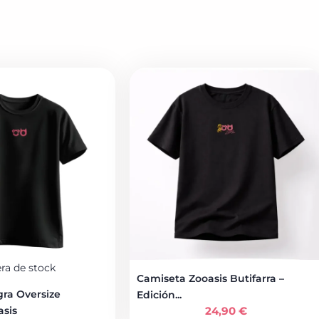
ra de stock
Camiseta Zooasis Butifarra –
ra Oversize
Edición...
sis
24,90
€