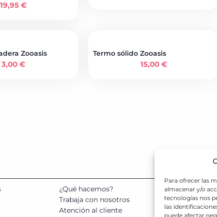
19,95
€
adera Zooasis
Termo sólido Zooasis
3,00
€
15,00
€
G
Para ofrecer las m
s
¿Qué hacemos?
almacenar y/o acce
SOL
tecnologías nos 
664 
Trabaja con nosotros
las identificacione
Atención al cliente
puede afectar nega