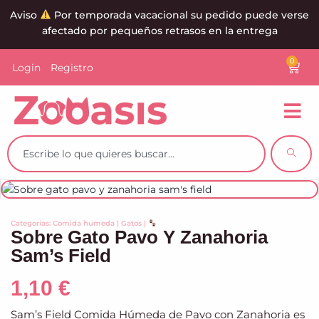
Aviso
Por temporada vacacional su pedido puede verse
afectado por pequeños retrasos en la entrega
0
Login
Registro
Categorías:
Comida humeda
|
Gatos
|
Sobre Gato Pavo Y Zanahoria
Sam’s Field
1,10
€
Sam’s Field Comida Húmeda de Pavo con Zanahoria es