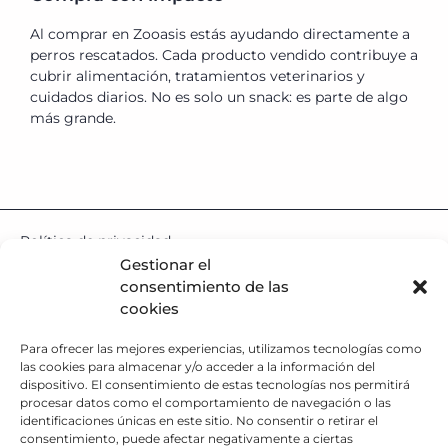
Al comprar en Zooasis estás ayudando directamente a
perros rescatados. Cada producto vendido contribuye a
cubrir alimentación, tratamientos veterinarios y
cuidados diarios. No es solo un snack: es parte de algo
más grande.
Política de privacidad
Política de Cookies
Gestionar el
Aviso Legal
consentimiento de las
Descargo de responsabilidad
cookies
Términos y condiciones
Para ofrecer las mejores experiencias, utilizamos tecnologías como
Política de Envíos
las cookies para almacenar y/o acceder a la información del
Política de Reembolso
dispositivo. El consentimiento de estas tecnologías nos permitirá
¿Qué hacemos?
procesar datos como el comportamiento de navegación o las
Trabaja con nosotros
identificaciones únicas en este sitio. No consentir o retirar el
Atención al cliente
consentimiento, puede afectar negativamente a ciertas