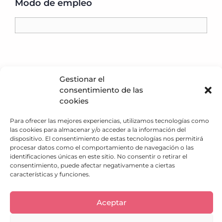
Modo de empleo
Gestionar el
consentimiento de las
Política de privacidad
cookies
Política de Cookies
Aviso Legal
Para ofrecer las mejores experiencias, utilizamos tecnologías como
las cookies para almacenar y/o acceder a la información del
Descargo de responsabilidad
dispositivo. El consentimiento de estas tecnologías nos permitirá
Términos y condiciones
procesar datos como el comportamiento de navegación o las
Política de Envíos
identificaciones únicas en este sitio. No consentir o retirar el
Política de Reembolso
consentimiento, puede afectar negativamente a ciertas
¿Qué hacemos?
características y funciones.
Trabaja con nosotros
Atención al cliente
Aceptar
Adoptar Perro