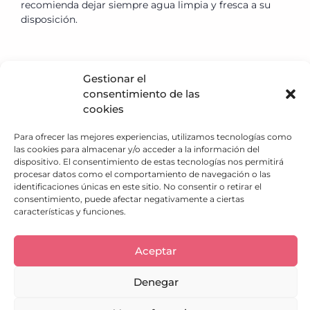
recomienda dejar siempre agua limpia y fresca a su
disposición.
Gestionar el
consentimiento de las
Política de privacidad
cookies
Política de Cookies
Aviso Legal
Para ofrecer las mejores experiencias, utilizamos tecnologías como
Descargo de responsabilidad
las cookies para almacenar y/o acceder a la información del
dispositivo. El consentimiento de estas tecnologías nos permitirá
Términos y condiciones
procesar datos como el comportamiento de navegación o las
Política de Envíos
identificaciones únicas en este sitio. No consentir o retirar el
Política de Reembolso
consentimiento, puede afectar negativamente a ciertas
¿Qué hacemos?
características y funciones.
Trabaja con nosotros
Atención al cliente
Aceptar
Adoptar Perro
Denegar
SOLO PARA RESCATES
664 13 28 80