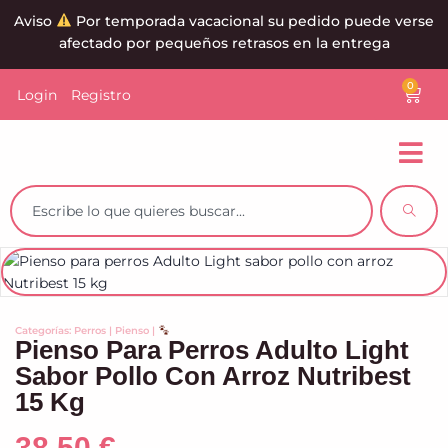
Aviso
Por temporada vacacional su pedido puede verse
afectado por pequeños retrasos en la entrega
0
Login
Registro
Categorías:
Perros
|
Pienso
|
Pienso Para Perros Adulto Light
Sabor Pollo Con Arroz Nutribest
15 Kg
38,50
€