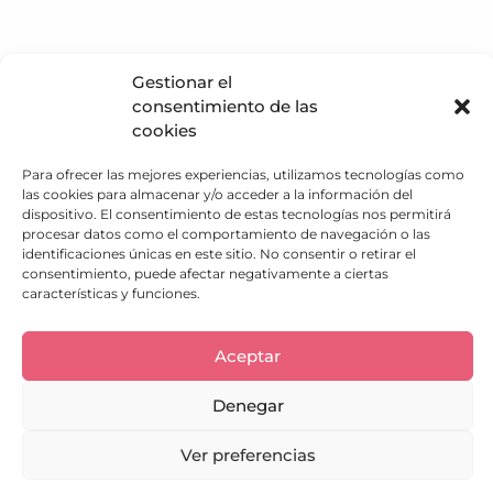
Gestionar el
consentimiento de las
Política de privacidad
cookies
Política de Cookies
Para ofrecer las mejores experiencias, utilizamos tecnologías como
Aviso Legal
las cookies para almacenar y/o acceder a la información del
Descargo de responsabilidad
dispositivo. El consentimiento de estas tecnologías nos permitirá
Términos y condiciones
procesar datos como el comportamiento de navegación o las
Política de Envíos
identificaciones únicas en este sitio. No consentir o retirar el
Política de Reembolso
consentimiento, puede afectar negativamente a ciertas
características y funciones.
¿Qué hacemos?
Trabaja con nosotros
Atención al cliente
Aceptar
Adoptar Perro
Denegar
SOLO PARA RESCATES
664 13 28 80
Ver preferencias