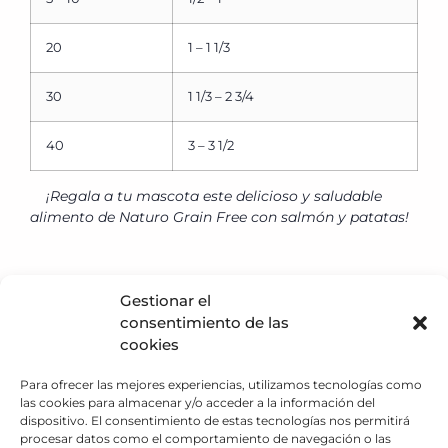
20
1 – 1 1/3
30
1 1/3 – 2 3/4
40
3 – 3 1/2
¡Regala a tu mascota este delicioso y saludable
alimento de Naturo Grain Free con salmón y patatas!
Gestionar el
consentimiento de las
Política de privacidad
cookies
Política de Cookies
Aviso Legal
Para ofrecer las mejores experiencias, utilizamos tecnologías como
las cookies para almacenar y/o acceder a la información del
Descargo de responsabilidad
dispositivo. El consentimiento de estas tecnologías nos permitirá
Términos y condiciones
procesar datos como el comportamiento de navegación o las