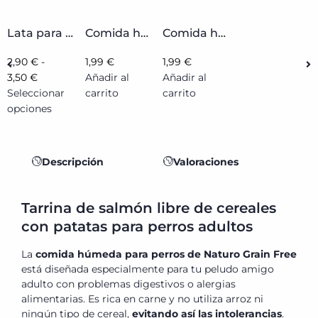
Lata para Perro de Naturdog...
Comida humeda para perros adultos...
Comida humeda para perros senior...
2,90
€
-
1,99
€
1,99
€
3,50
€
Añadir al
Añadir al
Seleccionar
carrito
carrito
opciones
Descripción
Valoraciones
Tarrina de salmón libre de cereales
con patatas para perros adultos
La
comida húmeda para perros de Naturo Grain Free
está diseñada especialmente para tu peludo amigo
adulto con problemas digestivos o alergias
alimentarias. Es rica en carne y no utiliza arroz ni
ningún tipo de cereal,
evitando así las intolerancias
.