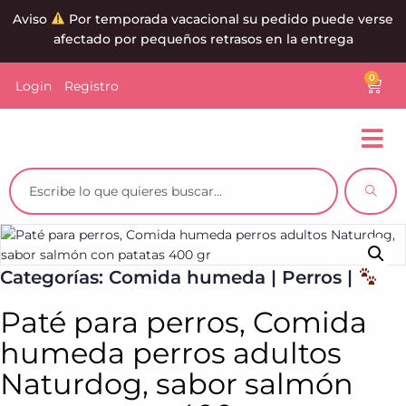
Aviso
Por temporada vacacional su pedido puede verse
afectado por pequeños retrasos en la entrega
0
Login
Registro
Categorías:
Comida humeda
|
Perros
|
Paté para perros, Comida
humeda perros adultos
Naturdog, sabor salmón