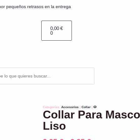
por pequeños retrasos en la entrega
0,00
€
0
Categorías:
Accesorios
|
Collar
|
🐶
Collar Para Masco
Liso