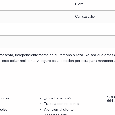
Extra
Con cascabel
mascota, independientemente de su tamaño o raza. Ya sea que estés 
, este collar resistente y seguro es la elección perfecta para mantene
SOL
ciones
¿Qué hacemos?
664 
Trabaja con nosotros
bolso
Atención al cliente
Adoptar Perro