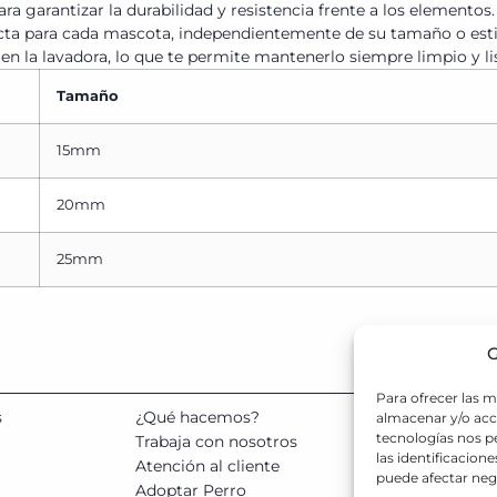
a garantizar la durabilidad y resistencia frente a los elementos
fecta para cada mascota, independientemente de su tamaño o estil
en la lavadora, lo que te permite mantenerlo siempre limpio y lis
Tamaño
15mm
20mm
25mm
G
Para ofrecer las m
s
¿Qué hacemos?
almacenar y/o acce
SOL
tecnologías nos 
664 
Trabaja con nosotros
las identificacione
Atención al cliente
puede afectar nega
Adoptar Perro