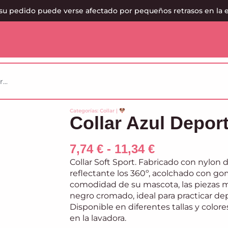
su pedido puede verse afectado por pequeños retrasos en la 
Categorías:
Collar
|
Collar Azul Depor
7,74
€
-
11,34
€
Collar Soft Sport. Fabricado con nylon de
reflectante los 360º, acolchado con g
comodidad de su mascota, las piezas m
negro cromado, ideal para practicar de
Disponible en diferentes tallas y colores
en la lavadora.