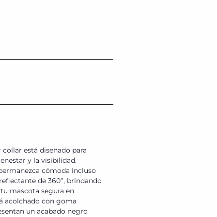
 collar está diseñado para
estar y la visibilidad.
ta permanezca cómoda incluso
reflectante de 360º, brindando
a tu mascota segura en
stá acolchado con goma
resentan un acabado negro