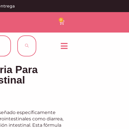
entrega
0
aria Para
stinal
señado específicamente
ointestinales como diarrea,
ón intestinal. Esta fórmula