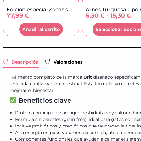
Edición especial Zooasis | Pienso...
77,99
€
6,30
€
-
15,30
€
Añadir al carrito
Seleccionar opcion
Descripción
Valoraciones
Alimento completo de la marca
Brit
diseñado específicame
reducida o inflamación intestinal. Esta fórmula sin cereales
mejorar el bienestar.
Beneficios clave
Proteína principal de arenque deshidratado y salmón hidr
Fórmula sin cereales (grain‑free), ideal para gatos con se
Incluye probióticos y prebióticos que favorecen la flora in
Alta energía en poco volumen de comida, útil en periodo
Componentes funcionales que ayudan a calmar el sistema d