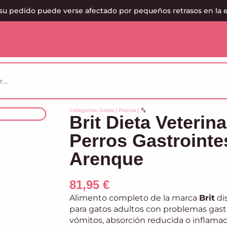
su pedido puede verse afectado por pequeños retrasos en la 
Categorías:
Gatos
|
Pienso
|
Brit Dieta Veterin
Perros Gastrointe
Arenque
81,95
€
Alimento completo de la marca
Brit
di
para gatos adultos con problemas gastr
vómitos, absorción reducida o inflamaci