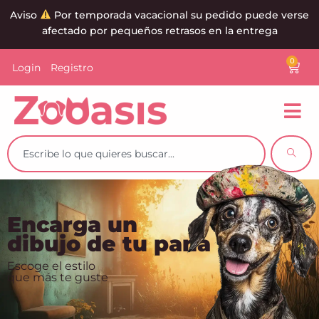
Aviso
Por temporada vacacional su pedido puede verse
afectado por pequeños retrasos en la entrega
0
Login
Registro
Encarga un
dibujo de tu pana
Escoge el estilo
que más te guste