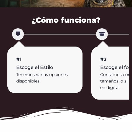
¿Cómo funciona?
#1
#2
Escoge el Estilo
Escoge el fo
Tenemos varias opciones
Contamos con d
disponibles.
tamaños, o si l
en digital.