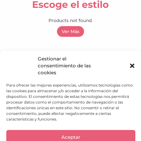
Escoge el estilo
Products not found.
Ver Más
Gestionar el
consentimiento de las
Política de privacidad
cookies
Política de Cookies
Para ofrecer las mejores experiencias, utilizamos tecnologías como
Aviso Legal
las cookies para almacenar y/o acceder a la información del
Descargo de responsabilidad
dispositivo. El consentimiento de estas tecnologías nos permitirá
Términos y condiciones
procesar datos como el comportamiento de navegación o las
Política de Envíos
identificaciones únicas en este sitio. No consentir o retirar el
Política de Reembolso
consentimiento, puede afectar negativamente a ciertas
características y funciones.
¿Qué hacemos?
Trabaja con nosotros
Atención al cliente
Aceptar